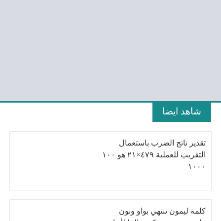
شاهد ايضا
تقدير ناتج الضرب باستعمال
التقريب للعملية ٤٧٩×٢١ هو ١٠٠
١٠٠٠
كلمة ليمون تنتهي بواو ونون