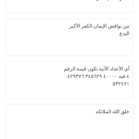
من نواقض الإيمان الكفر الأكبر
البدع
أي الأعداد الآتية تكون قيمة الرقم
٤ فيه ٤٠٠٠٠ ٣٤٥٦٢٩ ٤٢٩٣٧٦
٥٣٢٤٧١
خلق الله الملائكه