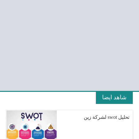
شاهد ايضا
تحليل swot لشركة زين