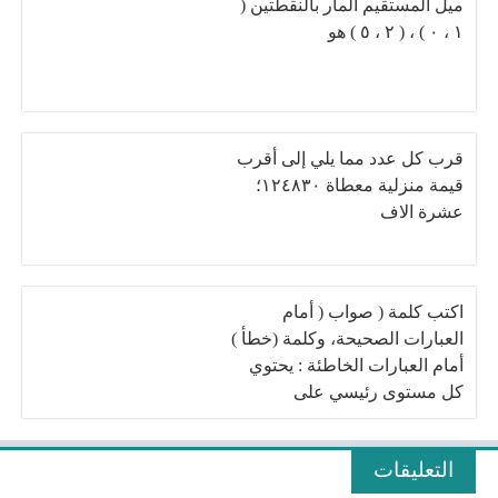
ميل المستقيم المار بالنقطتين (
١ ، ٠ ) ، ( ٢ ، ٥ ) هو
قرب كل عدد مما يلي إلى أقرب
قيمة منزلية معطاة ١٢٤٨٣٠؛
عشرة الاف
اكتب كلمة ( صواب ( أمام
العبارات الصحيحة، وكلمة (خطأ )
أمام العبارات الخاطئة : يحتوي
كل مستوى رئيسي على
مستويات فرعية وتزداد طاقتها
بإزدياد قيمة n
التعليقات