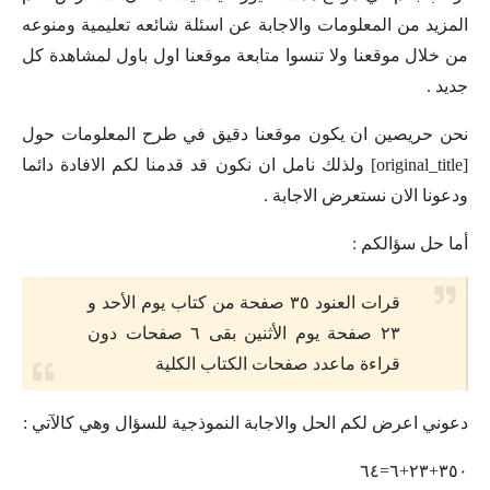
المزيد من المعلومات والاجابة عن اسئلة شائعه تعليمية ومنوعه
من خلال موقعنا ولا تنسوا متابعة موقعنا اول باول لمشاهدة كل
جديد .
نحن حريصين ان يكون موقعنا دقيق في طرح المعلومات حول
[original_title] ولذلك نامل ان نكون قد قدمنا لكم الافادة دائما
ودعونا الان نستعرض الاجابة .
أما حل سؤالكم :
قرات العنود ٣٥ صفحة من كتاب يوم الأحد و
٢٣ صفحة يوم الأثنين بقى ٦ صفحات دون
قراءة ماعدد صفحات الكتاب الكلية
دعوني اعرض لكم الحل والاجابة النموذجية للسؤال وهي كالآتي :
٣٥٠+٢٣+٦=٦٤