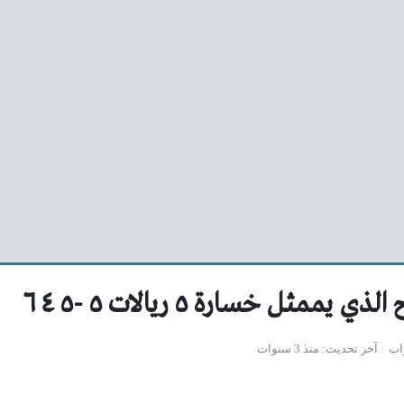
ممثل خسارة ٥ ريالات ٥ -٥ ٤ ٦
اب
آخر تحديث
منذ 3 سنوات