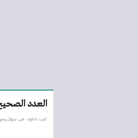
العدد الصحيح الذي ي
كتب
agbni
في
سؤال وجو