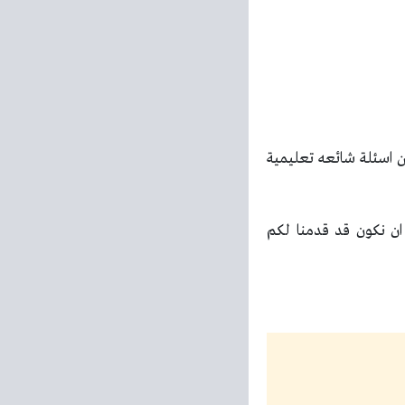
 اسئلة شائعه تعليمية
المعلومات حول [original_title] ولذلك نامل ان نكون قد قدمنا لكم