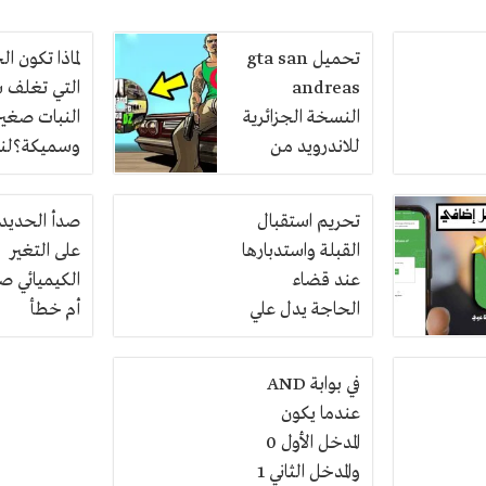
تحميل gta san
لماذا تكون الخ
andreas
التي تغلف 
النسخة الجزائرية
النبات صغير
للاندرويد من
وسميكة؟لن
ميديا فاير
الماء داخل ال
لامتصاص طا
تحريم استقبال
صدأ الحديد 
الشمس،
القبلة واستدبارها
على التغير
لتخزين الغذ
عند قضاء
الكيميائي ص
بداخلها، لزي
الحاجة يدل علي
أم خطأ
قوة الساق
تعظيم الكعبة
احترام الاخرين
في بوابة AND
عندما يكون
المدخل الأول 0
والمدخل الثاني 1