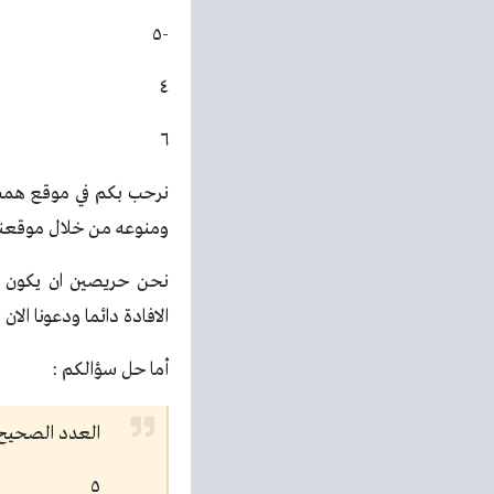
-٥
٤
٦
نرحب بكم في موقع همسة
ومنوعه من خلال موقعنا و
الافادة دائما ودعونا الان
أما حل سؤالكم :
العدد الصحيح الذ
٥