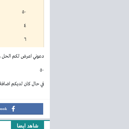
-٥
٤
٦
دعوني اعرض لكم الحل وا
-٥
في حال كان لديكم اضافة 
book
شاهد ايضا