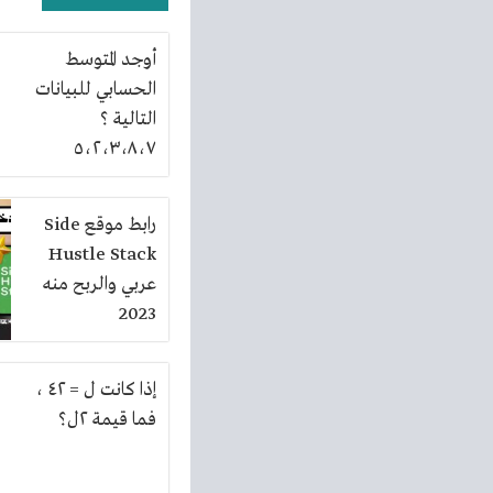
أوجد المتوسط
الحسابي للبيانات
التالية ؟
٥،۲،۳،۸،۷
رابط موقع Side
Hustle Stack
عربي والربح منه
2023
إذا كانت ل = ٤٢ ،
فما قيمة ٢ل؟