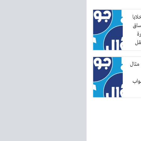
لايا
ساق
ة
قل
نبات،
قة
مثال
اء
واب
ادة