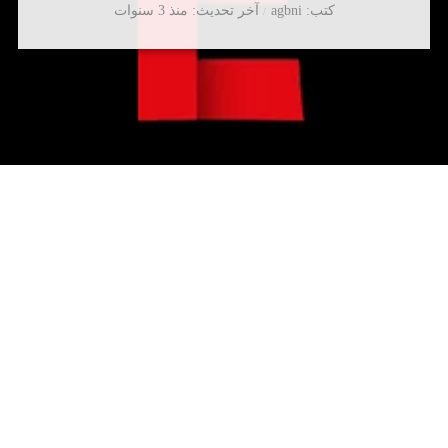
كتب
agbni
آخر تحديث
منذ 3 سنوات