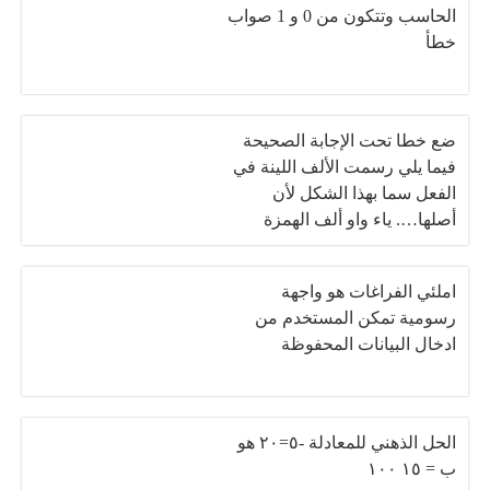
الحاسب وتتكون من 0 و 1 صواب
خطأ
ضع خطا تحت الإجابة الصحيحة
فيما يلي رسمت الألف اللينة في
الفعل سما بهذا الشكل لأن
أصلها…. ياء واو ألف الهمزة
املئي الفراغات هو واجهة
رسومية تمكن المستخدم من
ادخال البيانات المحفوظة
الحل الذهني للمعادلة -٥=٢٠ هو
ب = ١٥ ١٠٠