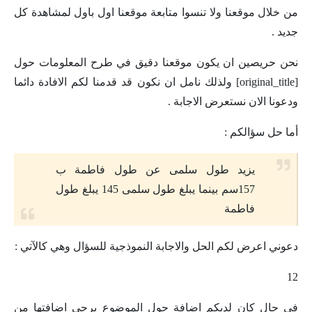
من خلال موقعنا ولا تنسوا متابعة موقعنا اول باول لمشاهدة كل
جديد .
نحن حريصين ان يكون موقعنا دقيق في طرح المعلومات حول
[original_title] ولذلك نامل ان نكون قد قدمنا لكم الافادة دائما
ودعونا الان نستعرض الاجابة .
أما حل سؤالكم :
يزيد طول سلمى عن طول فاطمة ب
157سم بينما يبلغ طول سلمى 145 يبلغ طول
فاطمة
دعوني اعرض لكم الحل والاجابة النموذجية للسؤال وهي كالآتي :
12
في حال كان لديكم اضافة حول الموضوع يرجى اضافتها من