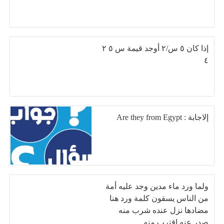
إذا كان ٥ س/٢ أوجد قيمة س ٥ ٢
٤
إلاجابة : Are they from Egypt
ولما ورد ماء مدين وجد عليه أمة
من الناس يسقون كلمة ورد هنا
مضادها نزل عنده شرب منه
صدر عنه اقترب منه