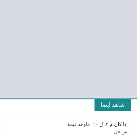
شاهد ايضا
إذا كان م ٢، ل ۱۰، فاوجد قيمة
س xل