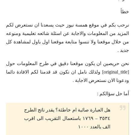
خطأ
نرحب بكم في موقع همسة نيوز حيث يسعدنا ان نستعرض لكم
المزيد من المعلومات والاجابة عن اسئلة شائعه تعليمية ومنوعه
من خلال موقعنا ولا تنسوا متابعة موقعنا اول باول لمشاهدة كل
جديد .
نحن حريصين ان يكون موقعنا دقيق في طرح المعلومات حول
[original_title] ولذلك نامل ان نكون قد قدمنا لكم الافادة دائما
ودعونا الان نستعرض الاجابة .
أما حل سؤالكم :
هل العبارة صائبة ام خاطئة؟ يقدر ناتج الطرح
٣٥٣٤ – ١٧٦٩ باستعمال التقريب الى اقرب
الف بالعدد ١٠٠٠