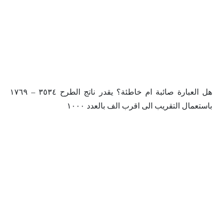
هل العبارة صائبة ام خاطئة؟ يقدر ناتج الطرح ٣٥٣٤ – ١٧٦٩
باستعمال التقريب الى اقرب الف بالعدد ١٠٠٠