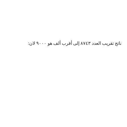
ناتج تقريب العدد ٨٧٤٣ إلى أقرب ألف هو ۹۰۰۰ لان: