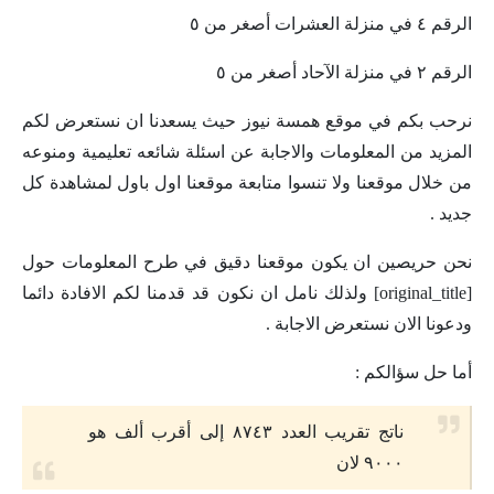
الرقم ٤ في منزلة العشرات أصغر من ٥
الرقم ٢ في منزلة الآحاد أصغر من ٥
نرحب بكم في موقع همسة نيوز حيث يسعدنا ان نستعرض لكم
المزيد من المعلومات والاجابة عن اسئلة شائعه تعليمية ومنوعه
من خلال موقعنا ولا تنسوا متابعة موقعنا اول باول لمشاهدة كل
جديد .
نحن حريصين ان يكون موقعنا دقيق في طرح المعلومات حول
[original_title] ولذلك نامل ان نكون قد قدمنا لكم الافادة دائما
ودعونا الان نستعرض الاجابة .
أما حل سؤالكم :
ناتج تقريب العدد ٨٧٤٣ إلى أقرب ألف هو
۹۰۰۰ لان