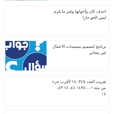
احذف كان وأخواتها وغير ما يلزم
ليس الجو حارا
برنامج لتصميم مستندات الاعمال
غير مجاني
تقريب العدد ٣٤٥، ١٤ لأقرب جزء
من مئة =… ١٤٣٥ ٤٤، ١٤ ٤٣،
١٤