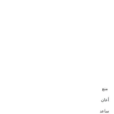
منع
أعان
ساعد