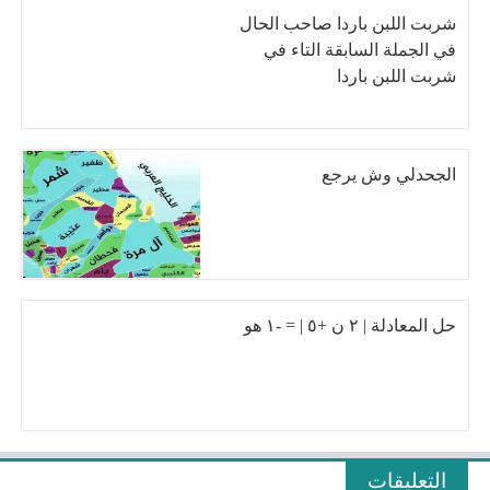
شربت اللبن باردا صاحب الحال
في الجملة السابقة التاء في
شربت اللبن باردا
الجحدلي وش يرجع
حل المعادلة | ۲ ن +٥ | = -١ هو
التعليقات