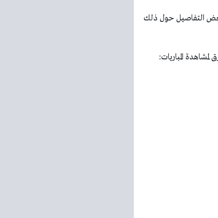
mgb لمشاهدة المباريات مجانا وبعض التفاصيل حول ذلك