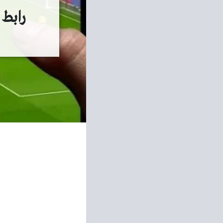
رابط mgbe4c6bu sports لمشاهدة المباريات مجا