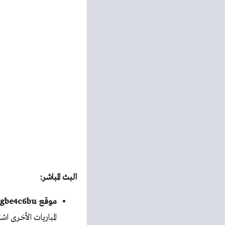
البث المباشر:
موقع Mgbe4c6bu الرسمي:
المباريات الأخرى اشت