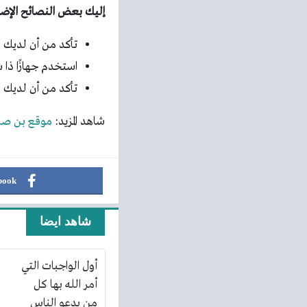
إليك بعض النصائح الإضافية لم
تأكد من أن لديك اتص
استخدم جهازًا ذا
تأكد من أن لديك اش
شاهد المزيد:
موقع بن صلاح ben salah لبث المباريات مجانا بجودة عالية 4
book
شاهد ايضا
أول الواجبات التي
أمر الله بها كل
من يدعو الناس