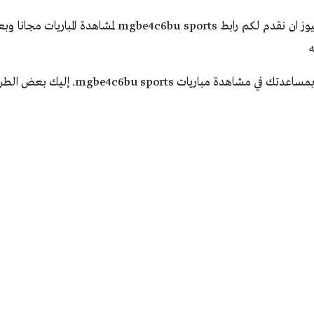
يسرنا من خلال همسة نيوز ان نقدم لكم رابط e4c6bu sports
ه
اريات mgbe4c6bu sports. إليك بعض الطرق لمشاهدة المباريات: