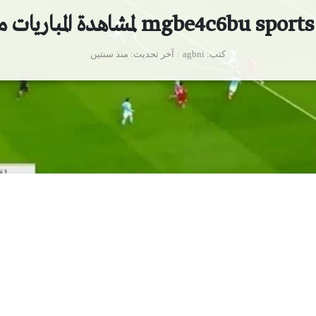
نا
كتب
agbni
آخر تحديث
منذ سنتين