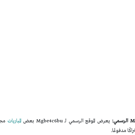
يعرض الموقع الرسمي لـ Mgbe4c6bu بعض
المباريات
مجان
راكًا مدفوعًا.