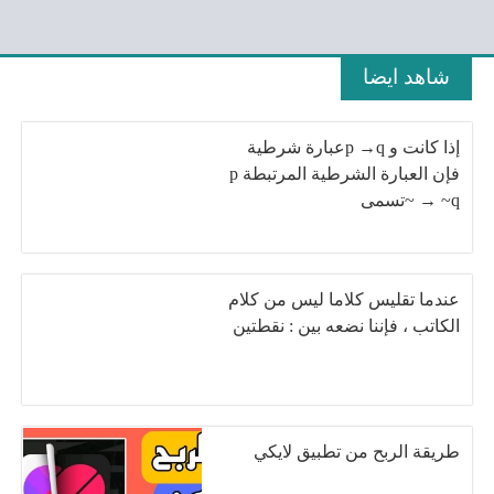
شاهد ايضا
إذا كانت و p →qعبارة شرطية
فإن العبارة الشرطية المرتبطة p
→ ~q ~تسمى
عندما تقليس كلاما ليس من كلام
الكاتب ، فإننا نضعه بين : نقطتين
طريقة الربح من تطبيق لايكي