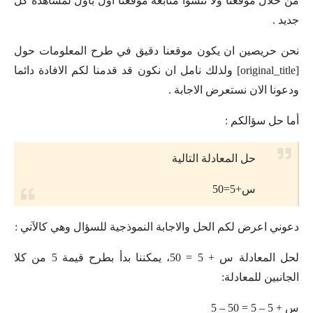
من خلال موقعنا ولا تنسوا متابعة موقعنا اول باول لمشاهدة كل
جديد .
نحن حريصين ان يكون موقعنا دقيق في طرح المعلومات حول
[original_title] ولذلك نامل ان نكون قد قدمنا لكم الافادة دائما
ودعونا الان نستعرض الاجابة .
أما حل سؤالكم :
حل المعادلة التالية
س+5=50
دعوني اعرض لكم الحل والاجابة النموذجية للسؤال وهي كالآتي :
لحل المعادلة س + 5 = 50، يمكننا بدأ بطرح قيمة 5 من كلا
الجانبين للمعادلة:
س + 5 – 5 = 50 – 5