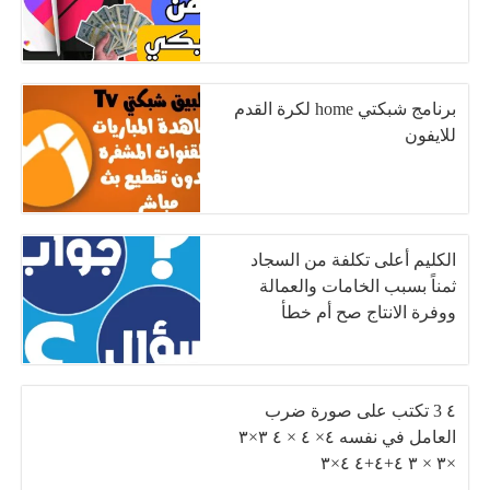
برنامج شبكتي home لكرة القدم
للايفون
الكليم أعلى تكلفة من السجاد
ثمناً بسبب الخامات والعمالة
ووفرة الانتاج صح أم خطأ
٤ 3 تكتب على صورة ضرب
العامل في نفسه ٤× ٤ × ٤ ٣×٣
×٣ × ٣ ٤+٤+٤ ٤×٣