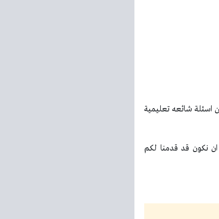
 اسئلة شائعه تعليمية
المعلومات حول [original_title] ولذلك نامل ان نكون قد قدمنا لكم