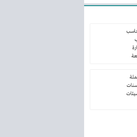
حاسب
ب
رة
عة
جملة
حسنات
يئات