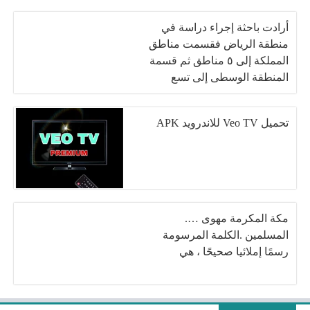
أرادت باحثة إجراء دراسة في
منطقة الرياض فقسمت مناطق
المملكة إلى ٥ مناطق ثم قسمة
المنطقة الوسطى إلى تسع
مكاتب تعليم وأخذت أحد المكاتب
وتناولت مدرسة واحدة كعينة
تحميل Veo TV للاندرويد APK
للدراسة
مكة المكرمة مهوى ….
المسلمين .الكلمة المرسومة
رسمًا إملائيا صحيحًا ، هي