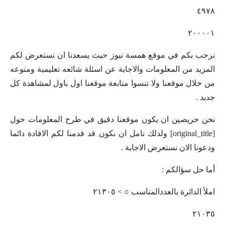
٤٩٧٨
٢٠٠٠٠١
نرحب بكم في موقع همسة نيوز حيث يسعدنا ان نستعرض لكم
المزيد من المعلومات والاجابة عن اسئلة شائعه تعليمية ومنوعه
من خلال موقعنا ولا تنسوا متابعة موقعنا اول باول لمشاهدة كل
جديد .
نحن حريصين ان يكون موقعنا دقيق في طرح المعلومات حول
[original_title] ولذلك نامل ان نكون قد قدمنا لكم الافادة دائما
ودعونا الان نستعرض الاجابة .
أما حل سؤالكم :
املأ الدائرة بالعددالمناسب ○ > ٢١٣٠٥
٢١٠٣٥