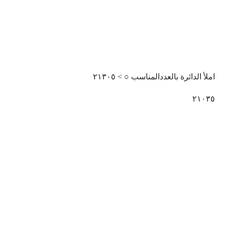
املأ الدائرة بالعددالمناسب ○ > ٢١٣٠٥
٢١٠٣٥