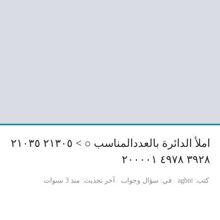
املأ الدائرة بالعددالمناسب ○ > ٢١٣٠٥ ٢١٠٣٥
٣٩٢٨ ٤٩٧٨ ٢٠٠٠٠١
كتب
agbni
في
سؤال وجواب
آخر تحديث
منذ 3 سنوات