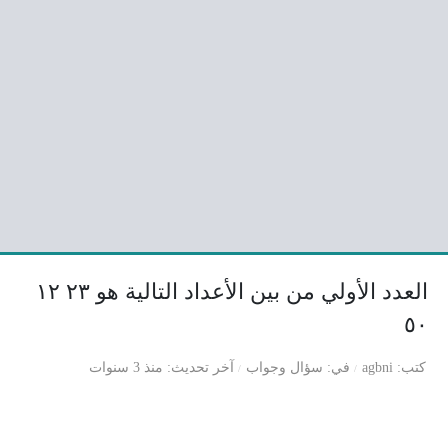
العدد الأولي من بين الأعداد التالية هو ٢٣ ١٢
٥٠
كتب
agbni
في
سؤال وجواب
آخر تحديث
منذ 3 سنوات