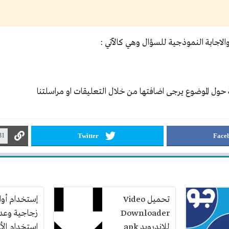
لاجابة النموذجية للسؤال وهي كالآتي :
حول الموضوع يرجى اضافتها من خلال التعليقات او مراسلتنا
Twitter
Face
تحميل Video
إستخدام أوا
Downloader
زجاجية وعد
للاندرويد apk
استخدام الأل