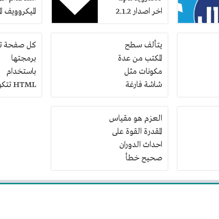
اخر اصدار 2.1.2
الميكروويف ال
تنزيل مجاني
يتألف سطح
كل صفحة ت
المكتب من عدة
برمجتها
مكونات مثل
باستخدام
شاشة فارغة
HTML تت
كيبورد رسومي
من
شريط المهام
العزم هو مقياس
المقدرة القوة على
احداث الدوران
صحيح خطأ