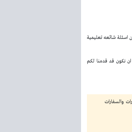
 اسئلة شائعه تعليمية
المعلومات حول [original_title] ولذلك نامل ان نكون قد قدمنا لكم
رات والسفارات