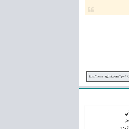
ني
م
منيوم