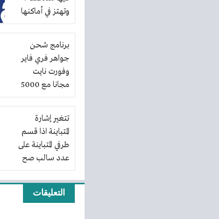
وتهتز في أماكنها
دون أن تبتعد
بعضها عن
برنامج شحن
بعض..
جواهر فري فاير
وفورت نايت
مجانا مع 5000
جوهرة برابط
مباشر
تتغير إشارة
المتباينة اذا قسم
طرفي المتباينة على
عدد سالب صح
خطأ
التعليقات