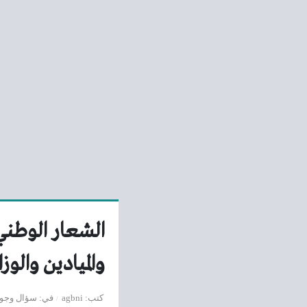
الشعار الوطني 
والميادين وال
كتب
agbni
في
سؤال وجو