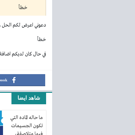
خطأ
دعوني اعرض لكم الحل وا
خطأ
في حال كان لديكم اضافة 
book
شاهد ايضا
ما حاله الماده التي
تكون الجسيمات
فيها متلاصقة،