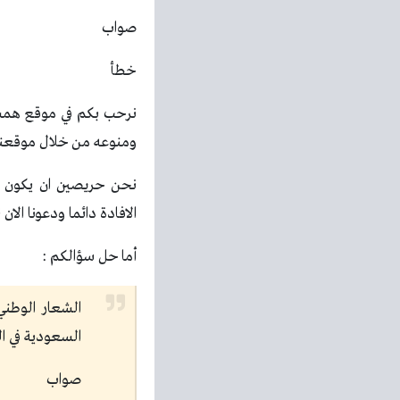
صواب
خطأ
نرحب بكم في موقع همسة
ومنوعه من خلال موقعنا و
الافادة دائما ودعونا الان
أما حل سؤالكم :
الشعار الوطني 
السعودية في ا
صواب