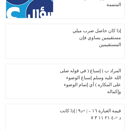
المتممة
إذا كان حاصل ضرب ميلي
مستقيمين يساوي فإن
المستقيمين
المراد ب ) إسباغ ( في قوله صلى
الله عليه وسلم إسباغ الوضوء
على المكاره ) أي إتمام الوضوء
وإكماله
قيمة العبارة ١٦ – | +د٩ | إذا كانت
د =-٤ ٢١ ١١ ٣ ٧