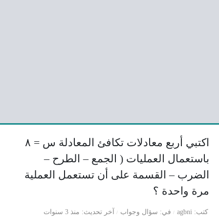
اكتبي أربع معادلات تكافئ المعادلة س = ٨
باستعمال العمليات ( الجمع – الطرح –
الضرب – القسمة على أن تستعمل العملية
مرة واحدة ؟
كتب
agbni
في
سؤال وجواب
آخر تحديث
منذ 3 سنوات