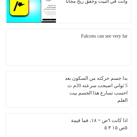
وانت في البيت وحقق ربح مجانا
Falcons can see very far
بدا جسم حركته من السكون بعد
5 ثواني اصبحت سرعته 20م ث
احسب تسارع هذا الجسم بيت
العلم
اذا كانت ٦ص = ١٨، فما قيمة
٥ص ١٥ ٣ ٥